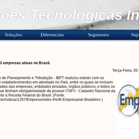
ões Tecnológicas In
Soluções
Diferenciais
Segmentos
Sup
3 empresas ativas no Brasil.
Terça-Feira, 0
iro de Planejamento e Tributação - IBPT realizou estudo com os
estabelecimentos em atividade no País, entre os quais se incluem
des das empresas, entidades privadas, órgãos públicos, e todos os
ue tenham obrigatoriedade de possuir CNPJ - Cadastro Nacional da
nto à Receita Federal do Brasil. (Fonte:
g.br/noticia/1297/Empresometro-Perfil-Empresarial-Brasileiro )