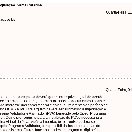
egislação. Santa Catarina
Quarta-Feira, 1
.sc.gov.br/
Quarta-Feira, 0
e de dados, a empresa deverá gerar um arquivo digital de acordo
lecido em Ato COTEPE, informando todos os documentos fiscais e
de interesse dos fiscos federal e estadual, referentes ao período de
tos ICMS e IPI. Este arquivo deverá ser submetido à importação e
grama Validador e Assinador (PVA) fornecido pelo Sped, Programa
dor; Como pré-requisito para a instalação do PVA é necessária a
na virtual do Java. Após a importação, o arquivo poderá ser
róprio Programa Validador, com possibilidades de pesquisas de
rios do sistema. Outras funcionalidades do programa: digitação,