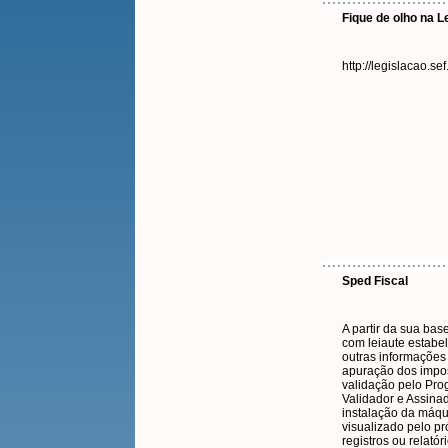
Fique de olho na L
http://legislacao.sef
Sped Fiscal
A partir da sua bas
com leiaute estabe
outras informações 
apuração dos impos
validação pelo Pro
Validador e Assina
instalação da máqui
visualizado pelo p
registros ou relató