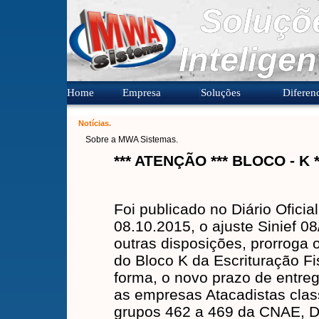
Soluçõ
Inteligen
Home
Empresa
Soluções
Diferenc
Notícias.
Sobre a MWA Sistemas.
*** ATENÇÃO *** BLOCO - K
Foi publicado no Diário Oficia
08.10.2015, o ajuste Sinief 0
outras disposições, prorroga 
do Bloco K da Escrituração Fis
forma, o novo prazo de entre
as empresas Atacadistas clas
grupos 462 a 469 da CNAE, 