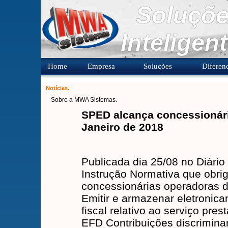
Soluçõe
Inteligen
Home
Empresa
Soluções
Diferenc
Notícias.
Sobre a MWA Sistemas.
SPED alcança concessionári
Janeiro de 2018
Publicada dia 25/08 no Diário 
Instrução Normativa que obri
concessionárias operadoras de
Emitir e armazenar eletroni
fiscal relativo ao serviço pres
EFD Contribuições discrimin