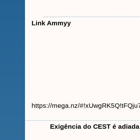
Link Ammyy
https://mega.nz/#!xUwgRK5Q!tFQ
Exigência do CEST é adiada 