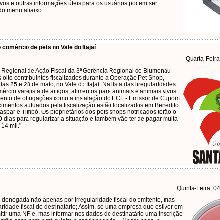
tivos e outras informações úteis para os usuários podem ser
 do menu abaixo.
 comércio de pets no Vale do Itajaí
Quarta-Feira
 Regional de Ação Fiscal da 3ª Gerência Regional de Blumenau
s oito contribuintes fiscalizados durante a Operação Pet Shop,
ias 25 e 28 de maio, no Vale do Itajaí. Na lista das irregularidades
mércio varejista de artigos, alimentos para animais e animais vivos
mento de obrigações como a instalação do ECF - Emissor de Cupom
ecimentos autuados pela fiscalização estão localizados em Benedito
spar e Timbó. Os proprietários dos pets shops notificados terão o
 dias para regularizar a situação e também vão ter de pagar multa
 14 mil."
Quinta-Feira, 0
denegada não apenas por irregularidade fiscal do emitente, mas
ridade fiscal do destinatário; Assim, se uma empresa que estiver em
itir uma NF-e, mas informar nos dados do destinatário uma Inscrição