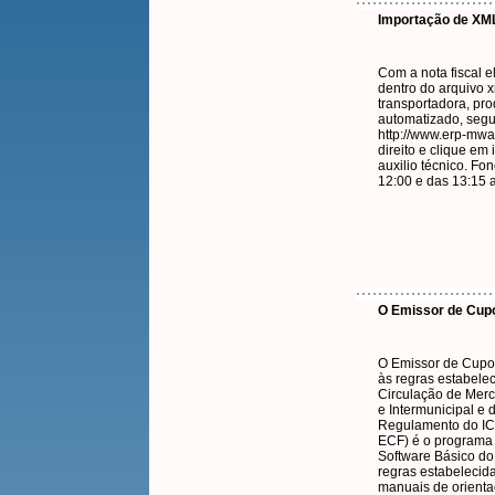
Importação de XML
Com a nota fiscal e
dentro do arquivo x
transportadora, pro
automatizado, segur
http://www.erp-mwa
direito e clique em
auxilio técnico. F
12:00 e das 13:15 
O Emissor de Cupo
O Emissor de Cupo
às regras estabele
Circulação de Merc
e Intermunicipal 
Regulamento do ICM
ECF) é o programa 
Software Básico do 
regras estabelecid
manuais de orienta