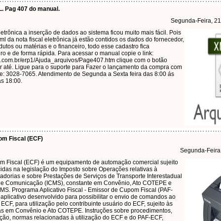
. Pag 407 do manual.
Segunda-Feira, 2
letrônica a inserção de dados ao sistema ficou muito mais fácil. Pois
ml da nota fiscal eletrônica já estão contidos os dados do fornecedor,
dutos ou matérias e o financeiro, todo esse cadastro fica
o e de forma rápida. Para acessar o manual copie o link:
.com.br/erp1/Ajuda_arquivos/Page407.htm clique com o botão
 ir até. Ligue para o suporte para Fazer o lançamento da compra com
one: 3028-7065. Atendimento de Segunda a Sexta feira das 8:00 ás
as 18:00.
m Fiscal (ECF)
Segunda-Feira
m Fiscal (ECF) é um equipamento de automação comercial sujeito
cidas na legislação do Imposto sobre Operações relativas à
adorias e sobre Prestações de Serviços de Transporte Interestadual
e de Comunicação (ICMS), constante em Convênio, Ato COTEPE e
S. Programa Aplicativo Fiscal - Emissor de Cupom Fiscal (PAF-
aplicativo desenvolvido para possibilitar o envio de comandos ao
ECF, para utilização pelo contribuinte usuário do ECF, sujeito às
as em Convênio e Ato COTEPE. Instruções sobre procedimentos,
ção, normas relacionadas à utilização do ECF e do PAF-ECF,