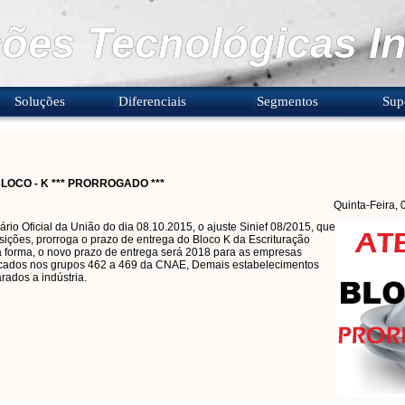
ões Tecnológicas In
Soluções
Diferenciais
Segmentos
Sup
BLOCO - K *** PRORROGADO ***
Quinta-Feira,
ário Oficial da União do dia 08.10.2015, o ajuste Sinief 08/2015, que
sições, prorroga o prazo de entrega do Bloco K da Escrituração
ta forma, o novo prazo de entrega será 2018 para as empresas
ficados nos grupos 462 a 469 da CNAE, Demais estabelecimentos
arados a indústria.