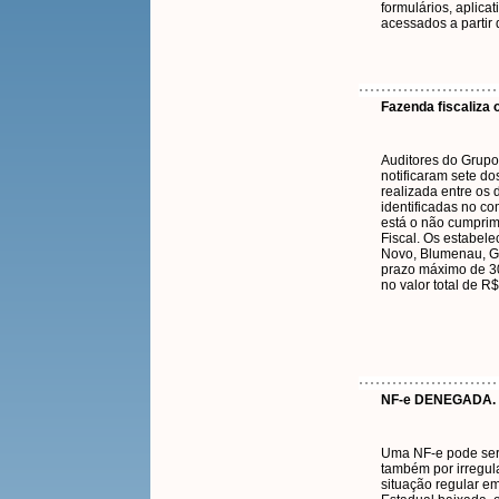
formulários, aplica
acessados a partir
Fazenda fiscaliza o
Auditores do Grupo
notificaram sete do
realizada entre os d
identificadas no co
está o não cumpri
Fiscal. Os estabel
Novo, Blumenau, Ga
prazo máximo de 30
no valor total de R$
NF-e DENEGADA.
Uma NF-e pode ser 
também por irregula
situação regular em