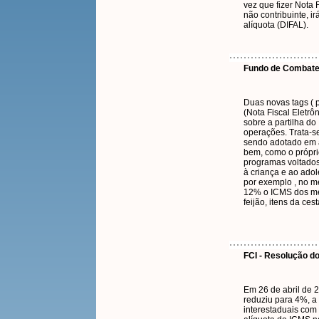
vez que fizer Nota F
não contribuinte, i
alíquota (DIFAL).
Fundo de Combate 
Duas novas tags (
(Nota Fiscal Eletrô
sobre a partilha do
operações. Trata-
sendo adotado em a
bem, como o própri
programas voltados
à criança e ao adol
por exemplo , no m
12% o ICMS dos med
feijão, itens da ce
FCI - Resolução d
Em 26 de abril de 
reduziu para 4%, a 
interestaduais com