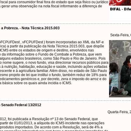
iscal para consumidor final fora do estado que seja físico ou jurídico
rá gerar uma observação na nota fiscal informando a diferença de
a Pobreza. - Nota Técnica 2015.003
Sexta-Feira,
 pFCPUFDest , vFCPUFDest ) foram incorporadas ao XML da NF-e
nica) a partir da publicação da Nota Técnica 2015.003, que dispõe
 ICMS entre os estados de origem e destino, envolvidos nas
se da informação sobre o Fundo de Combate a Pobreza, que vem
lguns estados brasileiros, como São Paulo e Rio de Janeiro. Pois
o nome sugere, o novo fundo, visa direcionar recursos públicos para
 à nutrição, habitação, educação e saúde, incluindo ações voltadas
escente e à agricultura familiar. Além disso, no estado de São Paulo
esmo projeto de lei que institui o fundo, também reduz de 18% para
icamentos genéricos e, por decreto, zera o imposto do arroz e do
sta básica sobre os quais ainda incidia o ICMS.
o Senado Federal 13/2012
Quarta-Feira,
2012, foi publicada a Resolução nº 13 do Senado Federal, que
partir de 01/01/2013, a alíquota do ICMS incidente nas operações
 produtos importados. De acordo com a Resolução, será de 4% a