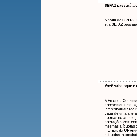
SEFAZ passará a va
A partir de 03/11/
e, a SEFAZ passará 
Você sabe oque é 
A Emenda Constituc
apresentou uma sig
interestaduais real
tratar de uma alter
apenas no ano segui
operações com cons
mesmas alíquotas de
internas da UF ori
alíquotas interest