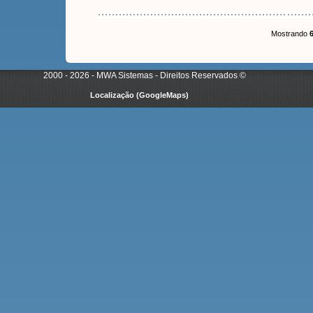
Mostrando
6
2000 - 2026 - MWA Sistemas - Direitos Reservados
©
Localização (GoogleMaps)