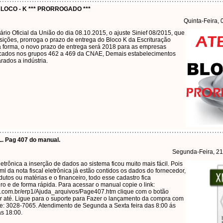
BLOCO - K *** PRORROGADO ***
Quinta-Feira,
ário Oficial da União do dia 08.10.2015, o ajuste Sinief 08/2015, que
sições, prorroga o prazo de entrega do Bloco K da Escrituração
ta forma, o novo prazo de entrega será 2018 para as empresas
ficados nos grupos 462 a 469 da CNAE, Demais estabelecimentos
arados a indústria.
. Pag 407 do manual.
Segunda-Feira, 2
letrônica a inserção de dados ao sistema ficou muito mais fácil. Pois
ml da nota fiscal eletrônica já estão contidos os dados do fornecedor,
dutos ou matérias e o financeiro, todo esse cadastro fica
o e de forma rápida. Para acessar o manual copie o link:
.com.br/erp1/Ajuda_arquivos/Page407.htm clique com o botão
 ir até. Ligue para o suporte para Fazer o lançamento da compra com
one: 3028-7065. Atendimento de Segunda a Sexta feira das 8:00 ás
as 18:00.