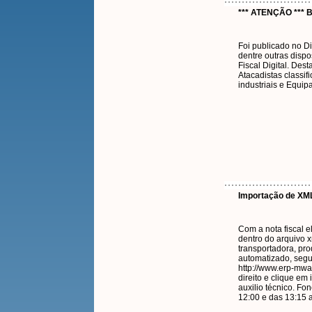
*** ATENÇÃO *** 
Foi publicado no Di
dentre outras dispo
Fiscal Digital. Des
Atacadistas classi
industriais e Equip
Importação de XML
Com a nota fiscal e
dentro do arquivo x
transportadora, pro
automatizado, segur
http://www.erp-mwa
direito e clique em
auxilio técnico. F
12:00 e das 13:15 