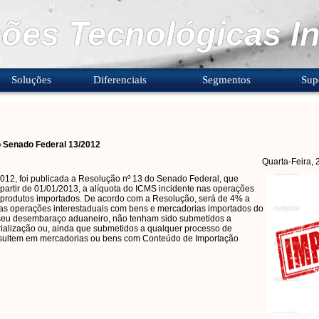
ões Tecnológicas In
Soluções
Diferenciais
Segmentos
Sup
o Senado Federal 13/2012
Quarta-Feira,
2012, foi publicada a Resolução nº 13 do Senado Federal, que
partir de 01/01/2013, a alíquota do ICMS incidente nas operações
 produtos importados. De acordo com a Resolução, será de 4% a
as operações interestaduais com bens e mercadorias importados do
 seu desembaraço aduaneiro, não tenham sido submetidos a
rialização ou, ainda que submetidos a qualquer processo de
resultem em mercadorias ou bens com Conteúdo de Importação