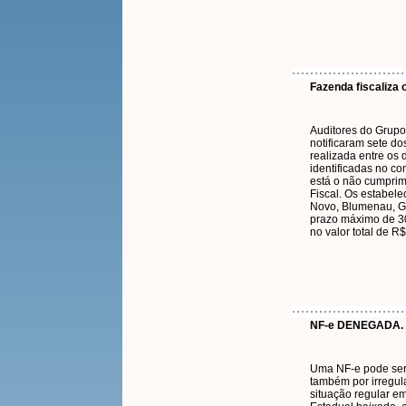
Fazenda fiscaliza o
Auditores do Grupo
notificaram sete do
realizada entre os d
identificadas no co
está o não cumpri
Fiscal. Os estabel
Novo, Blumenau, Ga
prazo máximo de 30
no valor total de R$
NF-e DENEGADA.
Uma NF-e pode ser 
também por irregula
situação regular em