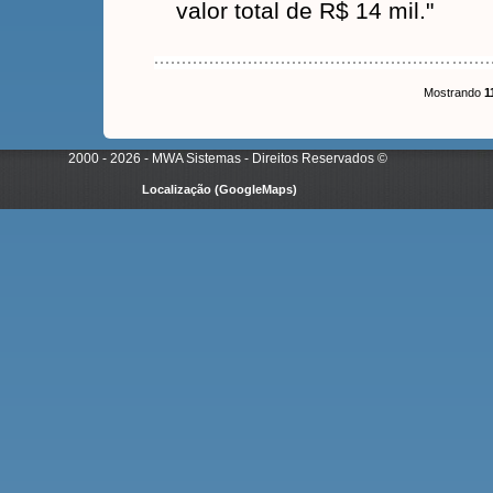
valor total de R$ 14 mil."
Mostrando
1
2000 - 2026 - MWA Sistemas - Direitos Reservados
©
Localização (GoogleMaps)